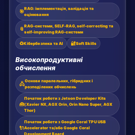
RAG: імплементація, валідація та
🎯
оцінювання
RAG-системи, SELF-RAG, self-correcting та
📎
self-improving RAG-системи
♻️
🔐
Кібербезпека та AI
Soft Skills
Високопродуктивні
обчислення
Основи паралельних, гібридних і
🖧
розподілених обчислень
Початок роботи з Jetson Developer Kits
🧰
(Xavier NX, AGX Orin, Orin Nano Super, AGX
Thor)
Початок роботи з Google Coral TPU USB
🔌
Accelerator та/або Google Coral
Development Board