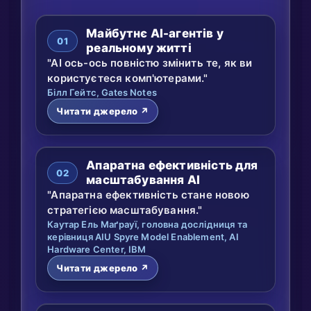
Майбутнє AI-агентів у
01
реальному житті
"AI ось-ось повністю змінить те, як ви
користуєтеся комп'ютерами."
Білл Гейтс, Gates Notes
Читати джерело ↗
Апаратна ефективність для
02
масштабування AI
"Апаратна ефективність стане новою
стратегією масштабування."
Каутар Ель Маґрауї, головна дослідниця та
керівниця AIU Spyre Model Enablement, AI
Hardware Center, IBM
Читати джерело ↗