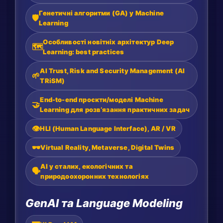
Генетичні алгоритми (GA) у Machine
🛡️
Learning
Особливості новітніх архітектур Deep
🗺️
Learning: best practices
AI Trust, Risk and Security Management (AI
🌱
TRiSM)
End-to-end проєкти/моделі Machine
🤝
Learning для розвʼязання практичних задач
👁️
HLI (Human Language Interface), AR / VR
🕶️
Virtual Reality, Metaverse, Digital Twins
AI у сталих, екологічних та
🗣️
природоохоронних технологіях
GenAI та Language Modeling