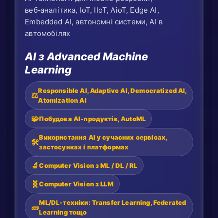
веб‑аналітика, IoT, IIoT, AioT, Edge AI,
Embedded AI, автономні системи, AI в
автомобілях
AI з Advanced Machine
Learning
Responsible AI, Adaptive AI, Democratized AI,
⚖️
Atomization AI
🧩
Побудова AI‑продуктів, AutoML
Використання AI у сучасних сервісах,
🛠️
застосунках і платформах
🔬
Computer Vision з ML / DL / RL
🧬
Computer Vision з LLM
ML/DL‑техніки: Transfer Learning, Federated
🧱
Learning тощо