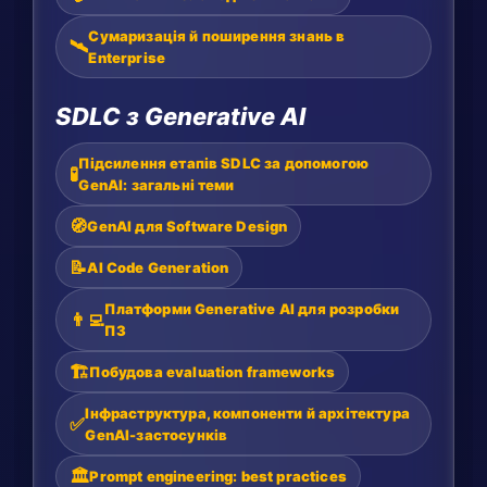
Сумаризація й поширення знань в
🛰️
Enterprise
SDLC з Generative AI
Підсилення етапів SDLC за допомогою
🧪
GenAI: загальні теми
🧭
GenAI для Software Design
📝
AI Code Generation
Платформи Generative AI для розробки
👨‍💻
ПЗ
🏗️
Побудова evaluation frameworks
Інфраструктура, компоненти й архітектура
✅
GenAI-застосунків
🏛️
Prompt engineering: best practices