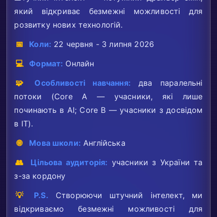
який відкриває безмежні можливості для
розвитку нових технологій.
📅
Коли:
22 червня - 3 липня 2026
💻
Формат:
Онлайн
🧩
Особливості навчання:
два паралельні
потоки (Core A — учасники, які лише
починають в AI; Core B — учасники з досвідом
в ІТ).
🌐
Мова школи:
Англійська
👥
Цільова аудиторія:
учасники з України та
з-за кордону
💡
P.S.
Створюючи штучний інтелект, ми
відкриваємо безмежні можливості для