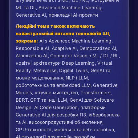
штучний інтелект з ML / DL / RL, інструменти
ML та DL, Advanced Machine Learning,
Generative AI, прикладні AI‑проєкти
Лекційні теми також включають
найактуальніші питання технологій ШІ,
зокрема:
AI з Advanced Machine Learning,
Responsible AI, Adaptive AI, Democratized AI,
Atomization AI, Computer Vision з ML / DL / RL,
новітні архітектури Deep Learning, Virtual
Reality, Metaverse, Digital Twins, GenAI та
мовне моделювання, NLP і LLM,
робототехніка та embedded LLM, Generative
Models, штучне мистецтво, Transformers,
BERT, GPT та інші LLM, GenAI для Software
Design, AI Code Generation, платформи
Generative AI для розробки ПЗ, кібербезпека
та AI, високопродуктивні обчислення,
GPU‑технології, мобільна та веб‑розробка,
AI‑технології для mobile‑розробки,