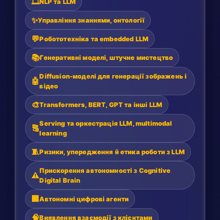
🎞️
NLP та LLM
✨
Управління знаннями, онтології
💬
Робототехніка та embedded LLM
📚
Генеративні моделі, штучне мистецтво
Diffusion-моделі для генерації зображень і
🤖
відео
🎨
Transformers, BERT, GPT та інші LLM
Serving та оркестрація LLM, multimodal
🔠
learning
🧵
Ризики, упередження й етика роботи з LLM
Прискорення автономності з Cognitive
⚠️
Digital Brain
🏢
Автономні цифрові агенти
🧠
Виявлення взаємодії з клієнтами