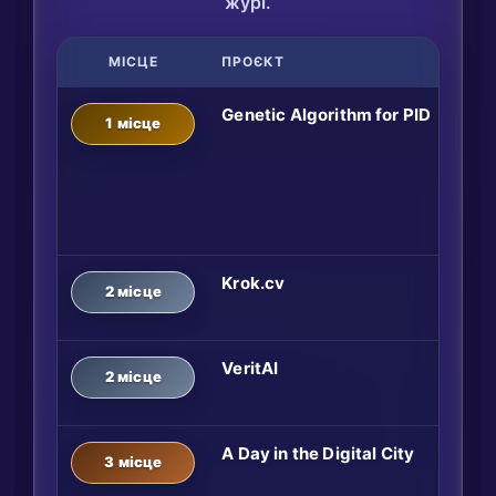
журі.
МІСЦЕ
ПРОЄКТ
Genetic Algorithm for PID
1 місце
Krok.cv
2 місце
VeritAI
2 місце
A Day in the Digital City
3 місце