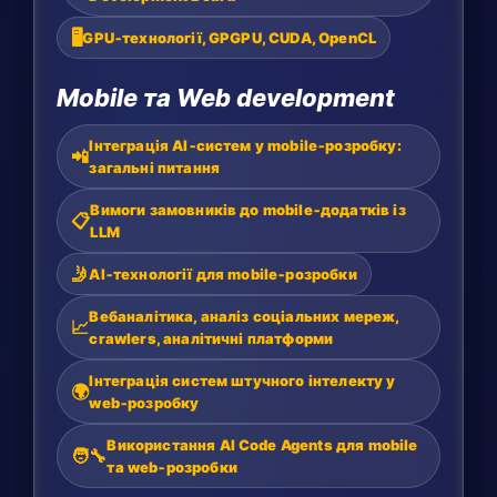
🖥️
GPU‑технології, GPGPU, CUDA, OpenCL
Mobile та Web development
Інтеграція AI‑систем у mobile‑розробку:
📲
загальні питання
Вимоги замовників до mobile‑додатків із
📋
LLM
🤳
AI‑технології для mobile‑розробки
Вебаналітика, аналіз соціальних мереж,
📈
crawlers, аналітичні платформи
Інтеграція систем штучного інтелекту у
🌍
web‑розробку
Використання AI Code Agents для mobile
🧑‍🔧
та web‑розробки